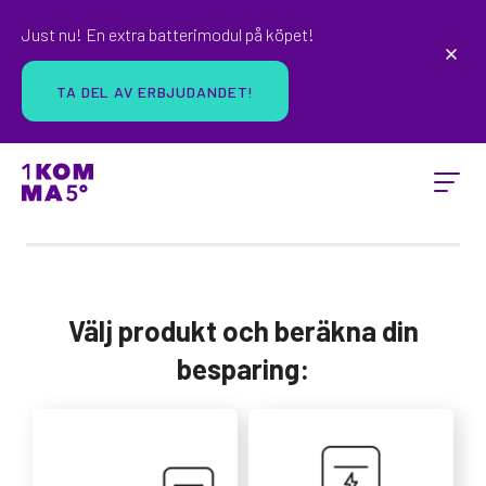
Just nu! En extra batterimodul på köpet!
TA DEL AV ERBJUDANDET!