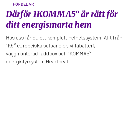
FÖRDELAR
Därför 1KOMMA5° är rätt för
ditt energismarta hem
Hos oss får du ett komplett helhetssystem. Allt från
1K5° europeiska solpaneler, villabatteri,
väggmonterad laddbox och 1KOMMA5°
energistyrsystem Heartbeat.
Skräddarsytt helhetssystem för ditt hem.
Allt från en enda leverantör, inklusive