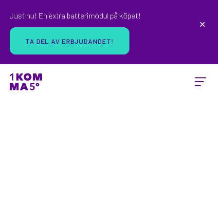
Just nu! En extra batterimodul på köpet!
TA DEL AV ERBJUDANDET!
SOLCELLSKALKYL
Räkna på ditt tak och se
hur mycket du kan spara!
Skriv in ditt postnummer här nedan och ta reda på
hur mycket grön el just ditt tak kan producera.