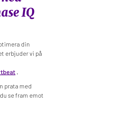
ase IQ
optimera din
t erbjuder vi på
tbeat
.
an prata med
du se fram emot