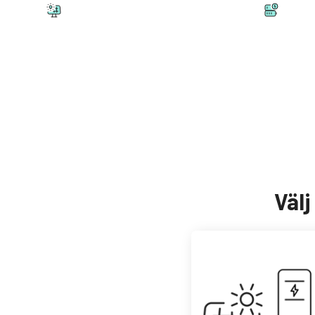
Solceller
Bat