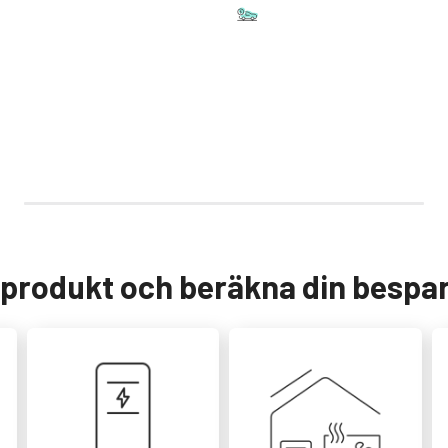
teri
Laddbox