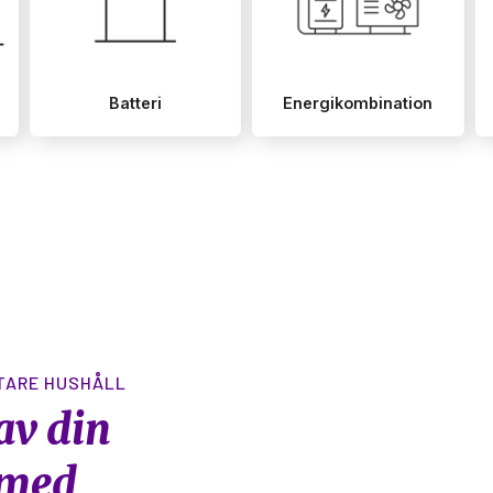
TARE HUSHÅLL
 av din
 med