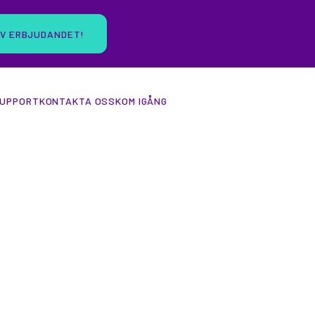
AV ERBJUDANDET!
UPPORT
KONTAKTA OSS
KOM IGÅNG
LER
 / kWh*
 på sol och vind gratis –