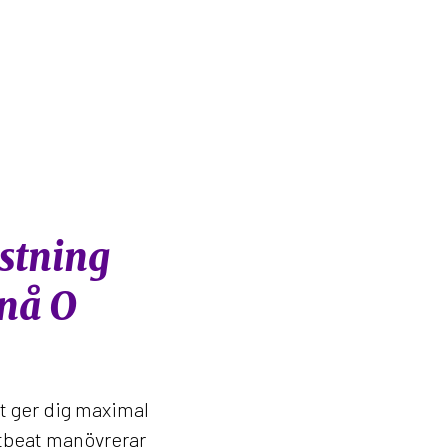
stning
nå O
t ger dig maximal
tbeat manövrerar