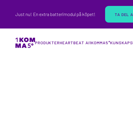
Just nu! En extra batterimodul på köpet!
TA DEL 
PRODUKTER
HEARTBEAT AI
1KOMMA5°
KUNSKAP
S
VILLABATTERI & STYRSYSTEM FÖR SOLCEL
Kom ned till O kr
Vår vision är att alla våra kunder ska kunna leva
För evigt.