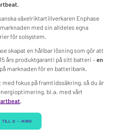
rtbeat.
anska växelriktartillverkaren Enphase
 marknaden med sin alldeles egna
rier för solsystem.
se skapat en hållbar lösning som gör att
5 års produktgaranti på sitt batteri –
en
på marknaden för en batteribank.
at med fokus på framtidssäkring, så du är
 energioptimering, bl.a. med vårt
artbeat
.
 TILL 0:- /KWH