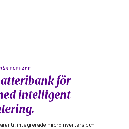
RÅN ENPHASE
batteribank för
med intelligent
tering.
aranti, integrerade microinverters och