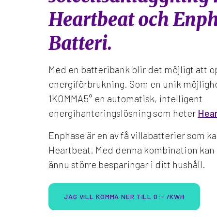
Heartbeat och Enph
Batteri.
Med en batteribank blir det möjligt att 
energiförbrukning. Som en unik möjlighe
1KOMMA5° en automatisk, intelligent
energihanteringslösning som heter
Hear
Enphase är en av få villabatterier som k
Heartbeat. Med denna kombination kan 
ännu större besparingar i ditt hushåll.
JAG VILL KOMMA NER TILL 0:- /KWH