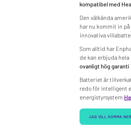
kompatibel med Hea
Den välkända amerik
har nu kommit in på
innovativa villabatte
Som alltid har Enpha
de kan erbjuda hela 1
ovanligt hög garanti
Batteriet är tillverk
redo för intelligent
energistyrsystem
He
JAG VILL KOMMA NER