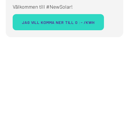
Välkommen till #NewSolar!
JAG VILL KOMMA NER TILL 0 :- /KWH
GRÖNT AVDRAG
50% avdrag direkt på din
faktura - Bara sådär!
Från den 1 januari 2023 ökar skattereduktionen för
solcellinstallationer. Det är en fördelaktig nyhet för
dig som planerar att sätta upp solceller.
Nu kan du alltså få 20% avdrag på både