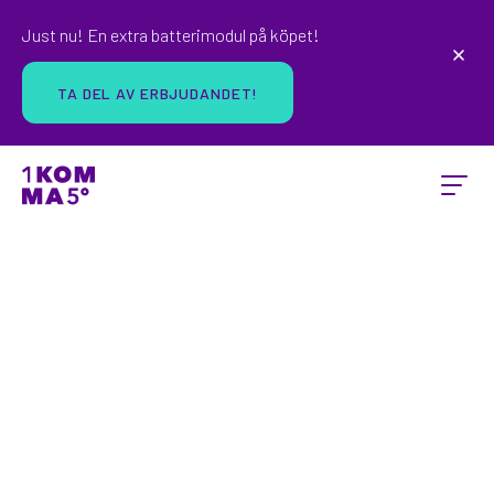
Just nu! En extra batterimodul på köpet!
TA DEL AV ERBJUDANDET!
VÄLKOMMEN TILL 1KOMMA5°
Välkommen på
informationsmöte
Just nu erbjuder vi dig och dina grannar kampanjpris
på ett skräddarsytt solcells- och batteripaket från