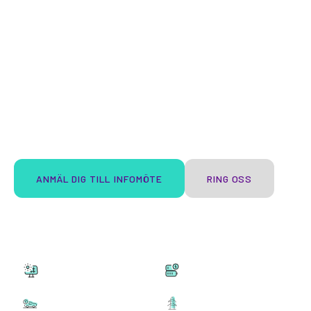
oss på 1KOMMA5°.
Vår vision är att du ska kunna leva på sol och vind
gratis för evigt. Med hjälp av Heartbeat och de
tjänster som erbjuds i vår revolutionerande plattform
framtidssäkras ditt energismarta hem så att du kan
komma ner mot ett elpris på 0 kr per kWh.
Vi berättar gärna hur – hör av dig till oss direkt!
ANMÄL DIG TILL INFOMÖTE
RING OSS
Solceller
Batteri
Laddbox
Energistyrning