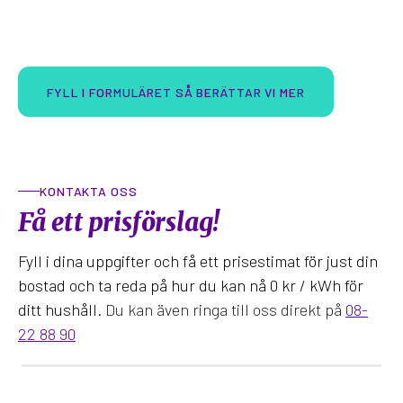
installations- och materialkostnader, vilket främjar
hållbar energiförsörjning.
FYLL I FORMULÄRET SÅ BERÄTTAR VI MER
KONTAKTA OSS
Få ett prisförslag!
Fyll i dina uppgifter och få ett prisestimat för just din
bostad och ta reda på hur du kan nå 0 kr / kWh för
ditt hushåll.
Du kan även ringa till oss direkt på
08-
22 88 90