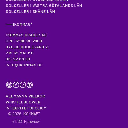
SOLCELLER I VÄSTRA GÖTALANDS LÄN
SOLCELLER I SKÅNE LÄN
1KOMMA5°
1KOMMA5 GRADER AB
ORG. 559069-2900
HYLLIE BOULEVARD 21
215 32 MALMÖ
08-22 88 90
INFO@1KOMMA5.SE
INSTAGRAM
FACEBOOK
LINKEDIN
YOUTUBE
ALLMÄNNA VILLKOR
WHISTLEBLOWER
INTEGRITETSPOLICY
©
2026
1KOMMA5°
v
1.133.1
-
preview