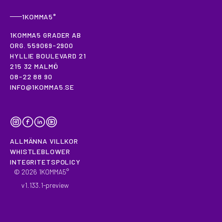
1KOMMA5°
1KOMMA5 GRADER AB
ORG. 559069-2900
HYLLIE BOULEVARD 21
215 32 MALMÖ
08-22 88 90
INFO@1KOMMA5.SE
INSTAGRAM
FACEBOOK
LINKEDIN
YOUTUBE
ALLMÄNNA VILLKOR
WHISTLEBLOWER
INTEGRITETSPOLICY
©
2026
1KOMMA5°
v
1.133.1
-
preview